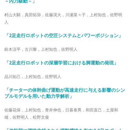
－内力駆動－
」
村山大騎，真田拓弥，佐藤滉大，川瀬菜々子，上村知也，佐野明
人
「2足走行ロボットの空圧システムとパワーポジション
」
鈴木涼平，古川黎，上村知也，佐野明人
「2足走行ロボットの深層学習における脚運動の発現
」
品川拓己，上村知也，佐野明人
「チーターの体幹曲げ運動が高速走行に与える影響のシン
プルモデルを用いた動力学解析
」
佐藤花保，上村知也，青井伸也，日暮泰男，和田直己，土屋和
雄，佐野明人，松野文俊