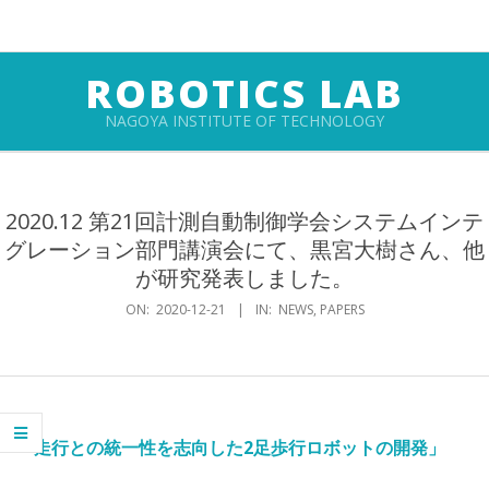
Skip
to
content
ROBOTICS LAB
NAGOYA INSTITUTE OF TECHNOLOGY
Primary
Navigation
2020.12 第21回計測自動制御学会システムインテ
Menu
グレーション部門講演会にて、黒宮大樹さん、他
が研究発表しました。
ON:
2020-12-21
IN:
NEWS
,
PAPERS
「走行との統一性を志向した2足歩行ロボットの開発
」