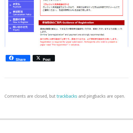
Share
Post
2020-
12-
Comments are closed, but
trackbacks
and pingbacks are open.
21