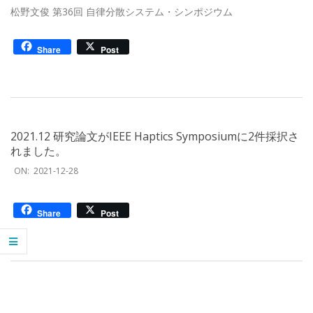
松野文俊 第36回 自律分散システム・シンポジウム
Share
Post
2021.12 研究論文がIEEE Haptics Symposiumに2件採択さ
れました。
2021-
ON:
2021-12-28
12-
28
Share
Post