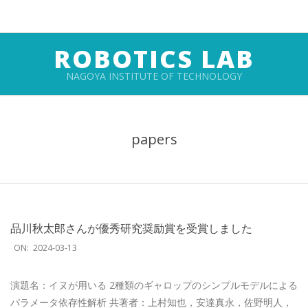
Skip
to
content
ROBOTICS LAB
NAGOYA INSTITUTE OF TECHNOLOGY
Primary
Navigation
papers
Menu
品川秋太郎さんが優秀研究奨励賞を受賞しました
2024-
ON:
2024-03-13
03-
13
演題名：イヌが用いる 2種類のギャロップのシンプルモデルによる
パラメータ依存性解析 共著者：上村知也，安達真永，佐野明人，