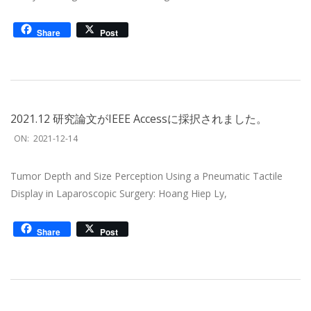
Share
Post
2021.12 研究論文がIEEE Accessに採択されました。
2021-
ON:
2021-12-14
12-
14
Tumor Depth and Size Perception Using a Pneumatic Tactile
Display in Laparoscopic Surgery: Hoang Hiep Ly,
Share
Post