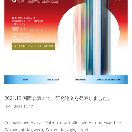
2021.12 国際会議にて、研究論文を発表しました。
2021-
ON:
2021-12-17
12-
17
Collaborative Avatar Platform for Collective Human Expertise:
Takayoshi Hagiwara, Takumi Katagiri, Hikari