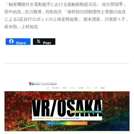
05
「触覚機能付き電動義手における接触振動提示法」 佐久間瑞季 ,
田中由浩 , 吉川雅博 , 河島則天 「体幹部の揺動慣性と骨盤の改良
による2足歩行ロボットの上体姿勢改善」 坂本湧基，川瀬菜々子，
鈴木勁，上村知也
Share
Post