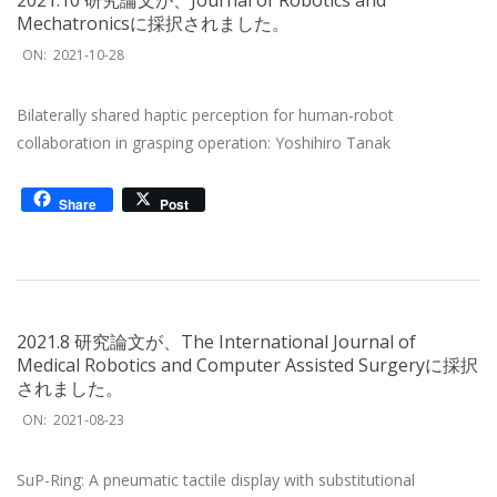
2021.10 研究論文が、Journal of Robotics and
Mechatronicsに採択されました。
2021-
ON:
2021-10-28
10-
28
Bilaterally shared haptic perception for human-robot
collaboration in grasping operation: Yoshihiro Tanak
Share
Post
2021.8 研究論文が、The International Journal of
Medical Robotics and Computer Assisted Surgeryに採択
されました。
2021-
ON:
2021-08-23
08-
23
SuP-Ring: A pneumatic tactile display with substitutional