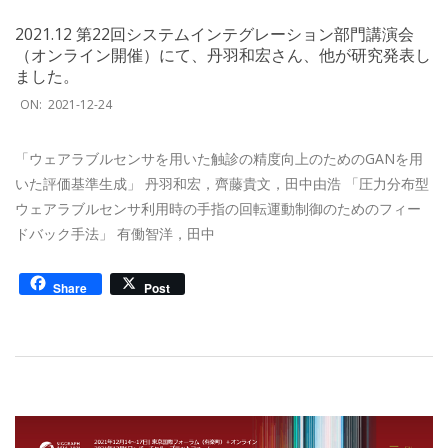
2021.12 第22回システムインテグレーション部門講演会
（オンライン開催）にて、丹羽和宏さん、他が研究発表し
ました。
2021-
ON:
2021-12-24
12-
24
「ウェアラブルセンサを用いた触診の精度向上のためのGANを用
いた評価基準生成」 丹羽和宏，齊藤貴文，田中由浩 「圧力分布型
ウェアラブルセンサ利用時の手指の回転運動制御のためのフィー
ドバック手法」 有働智洋，田中
Share
Post