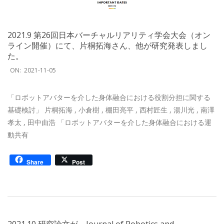
2021.9 第26回日本バーチャルリアリティ学会大会（オン
ライン開催）にて、片桐拓海さん、他が研究発表しまし
た。
2021-
ON:
2021-11-05
11-
05
「ロボットアバターを介した身体融合における役割分担に関する
基礎検討」 片桐拓海 , 小倉樹 , 棚田亮平 , 西村匠生 , 湯川光 , 南澤
孝太 , 田中由浩 「ロボットアバターを介した身体融合における運
動共有
Share
Post