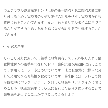
ウェアラブル皮膚振動センサは指の第一関節と第二関節の間に取
り付けるため，実験者のなぞり動作の邪魔をせず，実験者が直接
物体に触ることができます．また，触覚をリアルタイムに再現す
ることができるため，触覚を感じながら計測器で記録することが
できます．
研究の未来
リハビリ分野においては義手に触覚共有システムを取り入れ，触
覚機能付きの義手を開発しており，臨床試験を継続的に行うこと
で，実用化に一歩一歩近づいています．他にも触覚には様々な分
野で応用できる可能性を秘めています．将来的には，テレビで野
球観戦中にバッターがボールを打った触感をリアルタイムに感じ
ることや，映画鑑賞中に，状況に合わせた触覚を提示することで
臨場感を演出することができると考えられます．