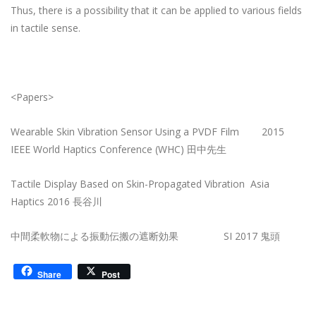
Thus, there is a possibility that it can be applied to various fields
in tactile sense.
<Papers>
Wearable Skin Vibration Sensor Using a PVDF Film 2015
IEEE World Haptics Conference (WHC) 田中先生
Tactile Display Based on Skin-Propagated Vibration Asia
Haptics 2016 長谷川
中間柔軟物による振動伝搬の遮断効果 SI 2017 鬼頭
Share
Post