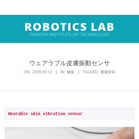
Skip
to
content
ROBOTICS LAB
NAGOYA INSTITUTE OF TECHNOLOGY
Primary
Navigation
ウェアラブル皮膚振動センサ
Menu
ON:
2018-03-13
IN:
触覚
TAGGED:
要素技術
Wearable skin vibration sensor