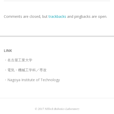
2018-
03-
Comments are closed, but
trackbacks
and pingbacks are open.
13
LINK
・名古屋工業大学
・電気・機械工学科／専攻
・Nagoya Institute of Technology
© 2017 NITech Robotics Laboratory