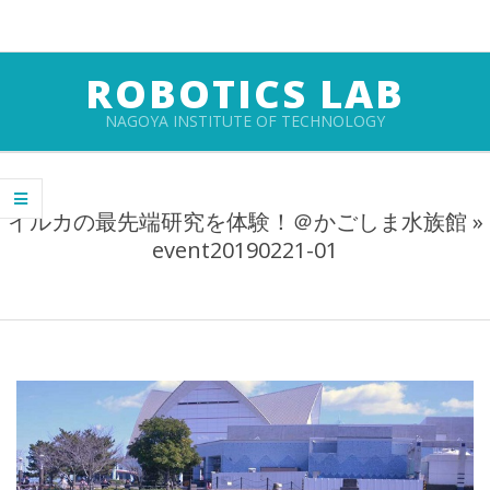
Skip
to
content
ROBOTICS LAB
NAGOYA INSTITUTE OF TECHNOLOGY
Primary
Navigation
イルカの最先端研究を体験！＠かごしま水族館 »
Menu
event20190221-01