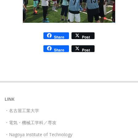
Share
Post
Share
Post
2020-
03-
19
LINK
・名古屋工業大学
・電気・機械工学科／専攻
・Nagoya Institute of Technology