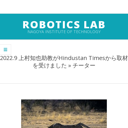
Skip
to
content
ROBOTICS LAB
NAGOYA INSTITUTE OF TECHNOLOGY
Primary
Navigation
2022.9 上村知也助教がHindustan Timesから取材
Menu
を受けました »
チーター